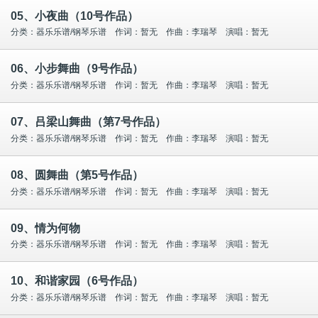
05、小夜曲（10号作品）
分类：器乐乐谱/钢琴乐谱 作词：暂无 作曲：李瑞琴 演唱：暂无
06、小步舞曲（9号作品）
分类：器乐乐谱/钢琴乐谱 作词：暂无 作曲：李瑞琴 演唱：暂无
07、吕梁山舞曲（第7号作品）
分类：器乐乐谱/钢琴乐谱 作词：暂无 作曲：李瑞琴 演唱：暂无
08、圆舞曲（第5号作品）
分类：器乐乐谱/钢琴乐谱 作词：暂无 作曲：李瑞琴 演唱：暂无
09、情为何物
分类：器乐乐谱/钢琴乐谱 作词：暂无 作曲：李瑞琴 演唱：暂无
10、和谐家园（6号作品）
分类：器乐乐谱/钢琴乐谱 作词：暂无 作曲：李瑞琴 演唱：暂无