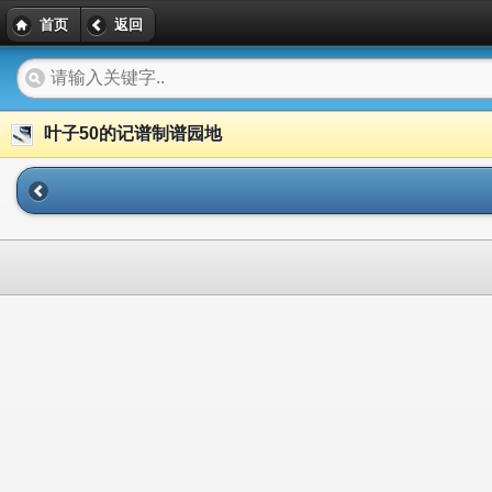
首页
返回
叶子50的记谱制谱园地