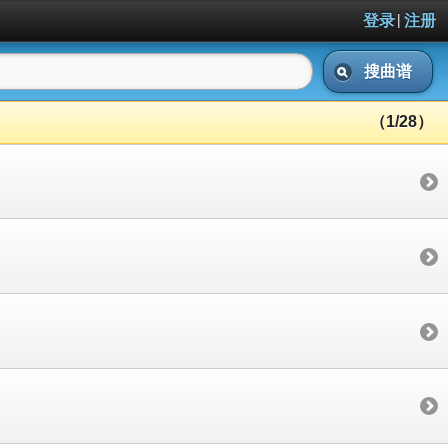
|
登录
注册
搜曲谱
（1/28）