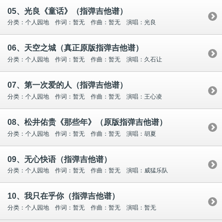
05、光良《童话》（指弹吉他谱）
分类：个人园地 作词：暂无 作曲：暂无 演唱：光良
06、天空之城（真正原版指弹吉他谱）
分类：个人园地 作词：暂无 作曲：暂无 演唱：久石让
07、第一次爱的人（指弹吉他谱）
分类：个人园地 作词：暂无 作曲：暂无 演唱：王心凌
08、松井佑贵《那些年》（原版指弹吉他谱）
分类：个人园地 作词：暂无 作曲：暂无 演唱：胡夏
09、无心快语（指弹吉他谱）
分类：个人园地 作词：暂无 作曲：暂无 演唱：威猛乐队
10、我只在乎你（指弹吉他谱）
分类：个人园地 作词：暂无 作曲：暂无 演唱：暂无