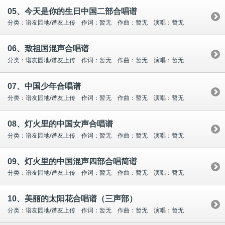
05、今天是你的生日中国二部合唱谱
分类：谱友园地/谱友上传 作词：暂无 作曲：暂无 演唱：暂无
06、致祖国混声合唱谱
分类：谱友园地/谱友上传 作词：暂无 作曲：暂无 演唱：暂无
07、中国少年合唱谱
分类：谱友园地/谱友上传 作词：暂无 作曲：暂无 演唱：暂无
08、灯火里的中国女声合唱谱
分类：谱友园地/谱友上传 作词：暂无 作曲：暂无 演唱：暂无
09、灯火里的中国混声四部合唱简谱
分类：谱友园地/谱友上传 作词：暂无 作曲：暂无 演唱：暂无
10、美丽的太阳花合唱谱（三声部）
分类：谱友园地/谱友上传 作词：暂无 作曲：暂无 演唱：暂无