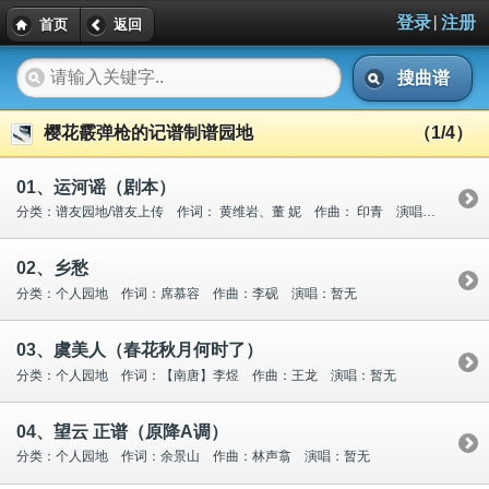
|
登录
注册
首页
返回
搜曲谱
樱花霰弹枪的记谱制谱园地
（1/4）
01、运河谣（剧本）
分类：谱友园地/谱友上传 作词： 黄维岩、董 妮 作曲： 印青 演唱：暂无
02、乡愁
分类：个人园地 作词：席慕容 作曲：李砚 演唱：暂无
03、虞美人（春花秋月何时了）
分类：个人园地 作词：【南唐】李煜 作曲：王龙 演唱：暂无
04、望云 正谱（原降A调）
分类：个人园地 作词：余景山 作曲：林声翕 演唱：暂无