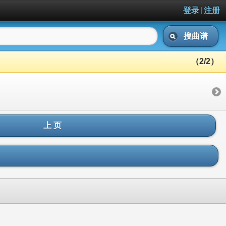
|
登录
注册
搜曲谱
（2/2）
上 页