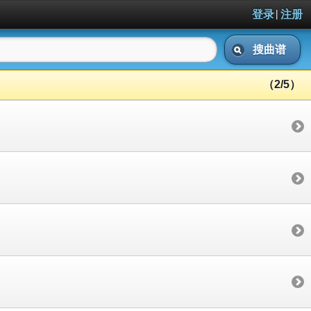
|
登录
注册
搜曲谱
（2/5）