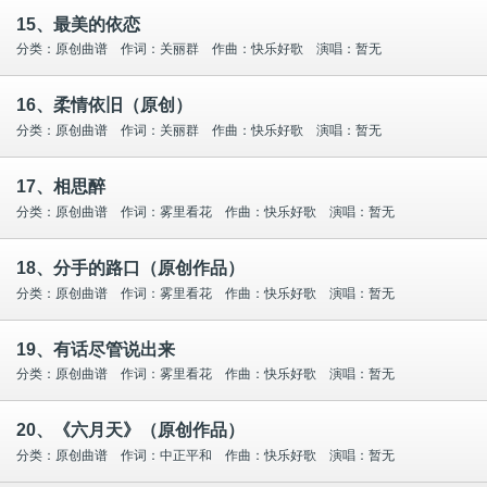
15、最美的依恋
分类：原创曲谱 作词：关丽群 作曲：快乐好歌 演唱：暂无
16、柔情依旧（原创）
分类：原创曲谱 作词：关丽群 作曲：快乐好歌 演唱：暂无
17、相思醉
分类：原创曲谱 作词：雾里看花 作曲：快乐好歌 演唱：暂无
18、分手的路口（原创作品）
分类：原创曲谱 作词：雾里看花 作曲：快乐好歌 演唱：暂无
19、有话尽管说出来
分类：原创曲谱 作词：雾里看花 作曲：快乐好歌 演唱：暂无
20、《六月天》（原创作品）
分类：原创曲谱 作词：中正平和 作曲：快乐好歌 演唱：暂无