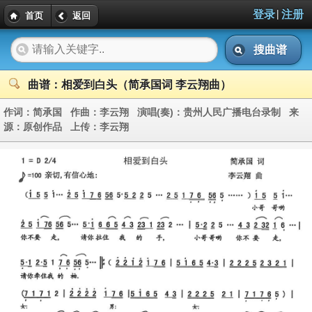
|
登录
注册
首页
返回
搜曲谱
曲谱：相爱到白头（简承国词 李云翔曲）
作词：
简承国
作曲：
李云翔
演唱(奏)：
贵州人民广播电台录制
来
源：
原创作品
上传：
李云翔