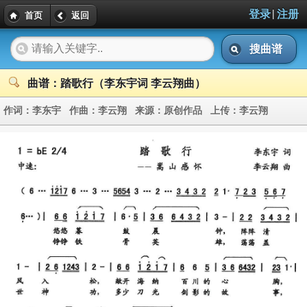
|
登录
注册
首页
返回
搜曲谱
曲谱：踏歌行（李东宇词 李云翔曲）
作词：
李东宇
作曲：
李云翔
来源：
原创作品
上传：
李云翔