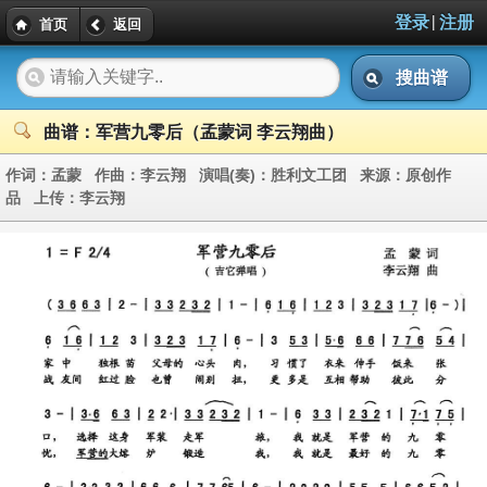
|
登录
注册
首页
返回
搜曲谱
曲谱：军营九零后（孟蒙词 李云翔曲）
作词：
孟蒙
作曲：
李云翔
演唱(奏)：
胜利文工团
来源：
原创作
品
上传：
李云翔