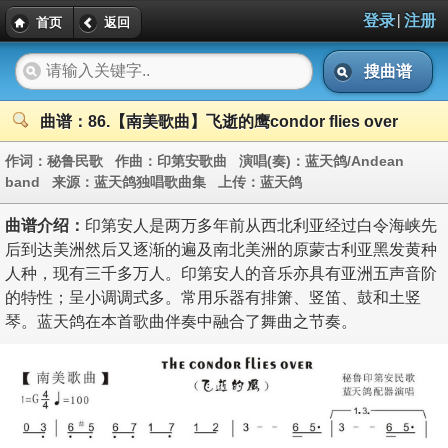
|
登录
注册
首页
返回
搜曲谱
曲谱：86.【南美歌曲】飞逝的鹰condor flies over
作词：
秘鲁民歌
作曲：
印第安歌曲
演唱(奏)：
蓝天鸽/Andean
band
来源：
蓝天鸽独唱歌曲集
上传：
蓝天鸽
曲谱介绍：
印第安人是两万多年前从西北利亚经过白令海峡先
后到达美洲然后又逐渐的遍及南北美洲的原蒙古利亚黑发黄种
人种，现有三千多万人。印第安人的音乐亦具有亚洲五声音阶
的特性；呈小调调式多。常用乐器有排箫、竖笛、鼓和土竖
琴。蓝天鸽在本首歌曲伴奏中融合了舞曲之节奏。