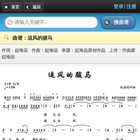
|
登录
注册
首页
返回
搜曲谱
曲谱：追风的骏马
作词：
赵海远
作曲：
赵海远
来源：
赵海远原创作品
上传：
作曲家
赵海远