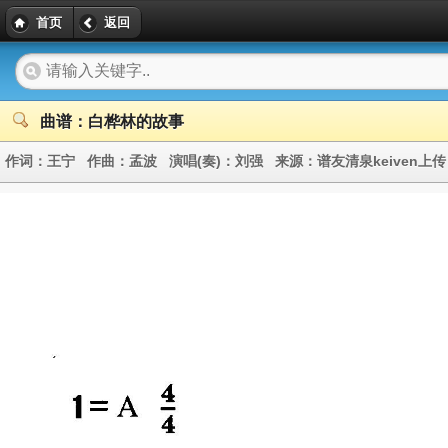
首页
返回
曲谱：白桦林的故事
作词：
王宁
作曲：
孟波
演唱(奏)：
刘强
来源：
谱友清泉keiven上