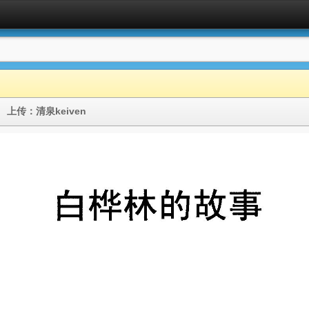
传
上传：
清泉keiven