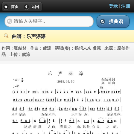
|
登录
注册
首页
返回
搜曲谱
曲谱：乐声淙淙
作词：
张结林
作曲：
虞淙
演唱(奏)：
畅想未来 虞淙
来源：
原创作
品
上传：
虞淙