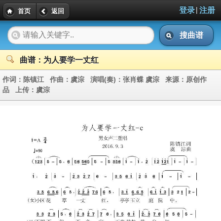
|
登录
注册
首页
返回
搜曲谱
曲谱：为人要学一丈红
作词：
陈镇江
作曲：
虞淙
演唱(奏)：
张肖蝶 虞淙
来源：
原创作
品
上传：
虞淙