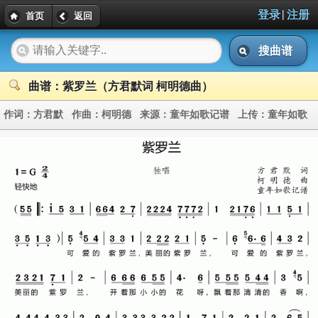
|
登录
注册
首页
返回
搜曲谱
曲谱：紫罗兰（方君默词 柯明德曲）
作词：
方君默
作曲：
柯明德
来源：
童年如歌记谱
上传：
童年如歌