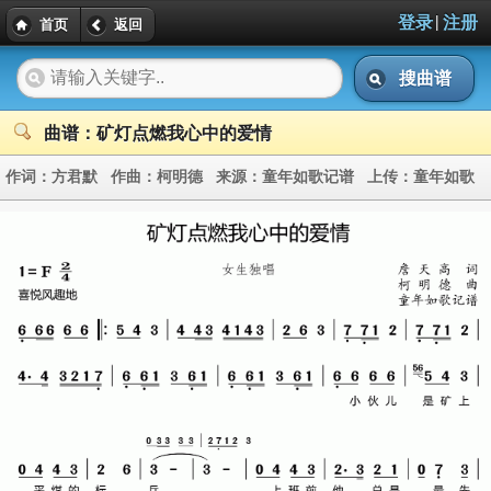
|
登录
注册
首页
返回
搜曲谱
曲谱：矿灯点燃我心中的爱情
作词：
方君默
作曲：
柯明德
来源：
童年如歌记谱
上传：
童年如歌