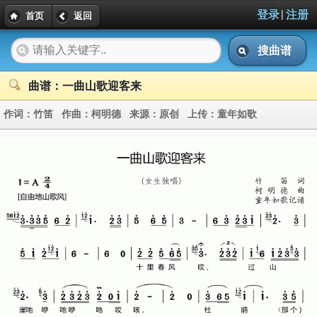
|
登录
注册
首页
返回
搜曲谱
曲谱：一曲山歌迎客来
作词：
竹笛
作曲：
柯明德
来源：
原创
上传：
童年如歌