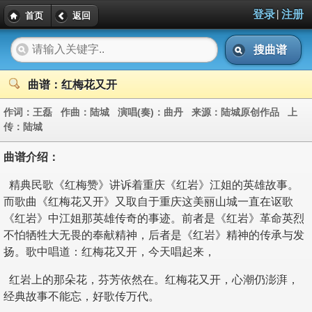
|
登录
注册
首页
返回
搜曲谱
曲谱：红梅花又开
作词：
王磊
作曲：
陆城
演唱(奏)：
曲丹
来源：
陆城原创作品
上
传：
陆城
曲谱介绍：
精典民歌《红梅赞》讲诉着重庆《红岩》江姐的英雄故事。
而歌曲《红梅花又开》又取自于重庆这美丽山城一直在讴歌
《红岩》中江姐那英雄传奇的事迹。前者是《红岩》革命英烈
不怕牺牲大无畏的奉献精神，后者是《红岩》精神的传承与发
扬。歌中唱道：红梅花又开，今天唱起来，
红岩上的那朵花，芬芳依然在。红梅花又开，心潮仍澎湃，
经典故事不能忘，好歌传万代。