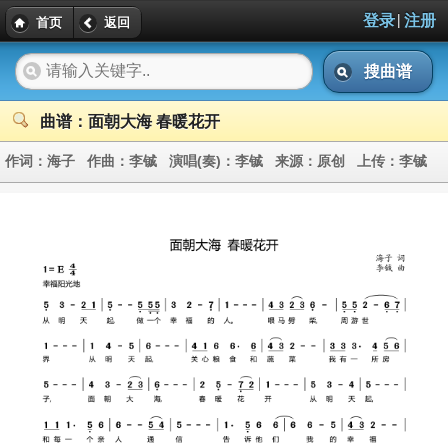
|
登录
注册
首页
返回
搜曲谱
曲谱：面朝大海 春暖花开
作词：
海子
作曲：
李铖
演唱(奏)：
李铖
来源：
原创
上传：
李铖