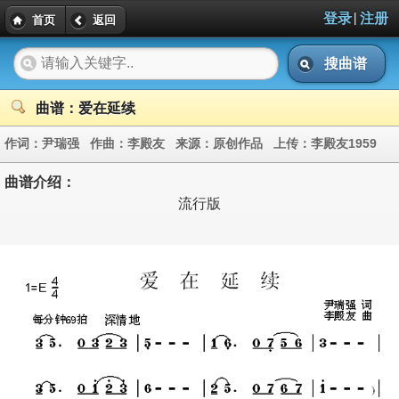
|
登录
注册
首页
返回
搜曲谱
曲谱：爱在延续
作词：
尹瑞强
作曲：
李殿友
来源：
原创作品
上传：
李殿友1959
曲谱介绍：
流行版