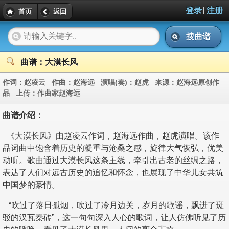
|
登录
注册
首页
返回
搜曲谱
曲谱：大漠长风
作词：
赵凌云
作曲：
赵海远
演唱(奏)：
赵虎
来源：
赵海远原创作
品
上传：
作曲家赵海远
曲谱介绍：
《大漠长风》由赵凌云作词，赵海远作曲，赵虎演唱。该作
品词曲中饱含着历史的凝重与沧桑之感，旋律大气恢弘，优美
动听。歌曲通过大漠长风这条主线，牵引出古老的丝绸之路，
表达了人们对远古历史的追忆和怀念，也展现了中华儿女共筑
中国梦的豪情。
“吹过了落日孤烟，吹过了冷月边关，岁月的歌谣，飘进了斑
驳的汉瓦秦砖”，这一句句深入人心的歌词，让人仿佛听见了历