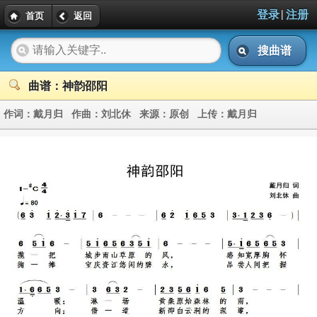
|
登录
注册
首页
返回
搜曲谱
曲谱：神韵邵阳
作词：
戴月归
作曲：
刘北休
来源：
原创
上传：
戴月归