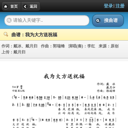
|
登录
注册
首页
返回
搜曲谱
曲谱：我为大方送祝福
作词：
戴冰、戴月归
作曲：
郭瑞锋
演唱(奏)：
李红
来源：
原创
上传：
戴月归