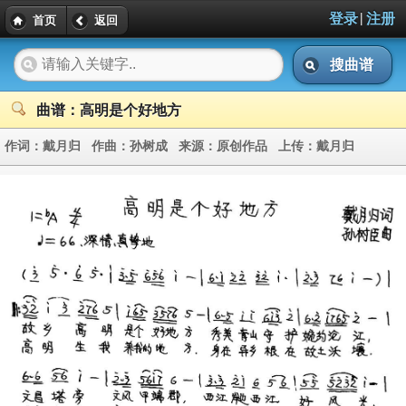
|
登录
注册
首页
返回
搜曲谱
曲谱：高明是个好地方
作词：
戴月归
作曲：
孙树成
来源：
原创作品
上传：
戴月归