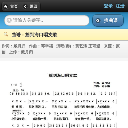
|
登录
注册
首页
返回
搜曲谱
曲谱：摇到海口唱支歌
作词：
戴月归
作曲：
邓幸福
演唱(奏)：
黄艺涛 王可涵
来源：
原
创
上传：
戴月归