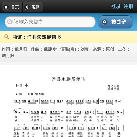
|
登录
注册
首页
返回
搜曲谱
曲谱：洋县朱鹮展翅飞
作词：
戴月归
作曲：
戴建华
演唱(奏)：
刘春
来源：
原创
上传：
戴月归