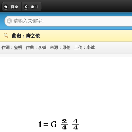
首页
返回
曲谱：鹰之歌
作词：
玺明
作曲：
李铖
来源：
原创
上传：
李铖