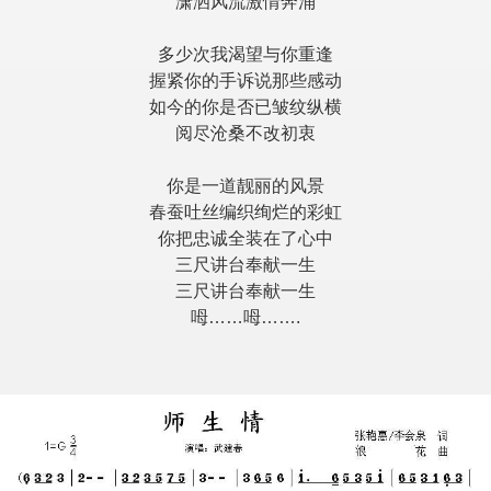
潇洒风流激情奔涌
多少次我渴望与你重逢
握紧你的手诉说那些感动
如今的你是否已皱纹纵横
阅尽沧桑不改初衷
你是一道靓丽的风景
春蚕吐丝编织绚烂的彩虹
你把忠诚全装在了心中
三尺讲台奉献一生
三尺讲台奉献一生
呣……呣…….