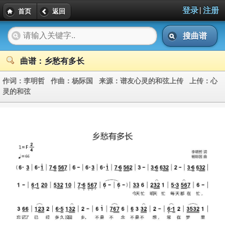
|
登录
注册
首页
返回
搜曲谱
曲谱：乡愁有多长
作词：
李明哲
作曲：
杨际国
来源：
谱友心灵的和弦上传
上传：
心
灵的和弦