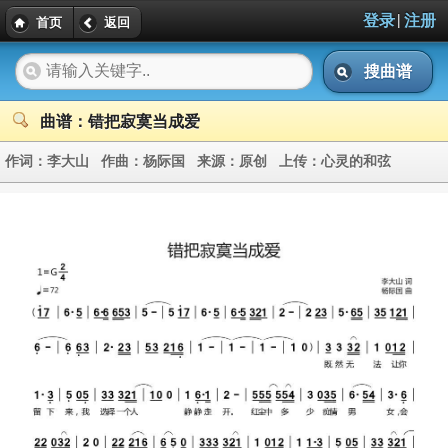
|
登录
注册
首页
返回
搜曲谱
曲谱：错把寂寞当成爱
作词：
李大山
作曲：
杨际国
来源：
原创
上传：
心灵的和弦