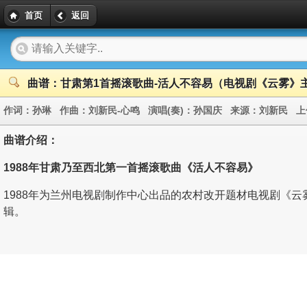
首页
返回
曲谱：甘肃第1首摇滚歌曲-活人不容易（电视剧《云雾》
作词：
孙琳
作曲：
刘新民-心鸣
演唱(奏)：
孙国庆
来源：
刘新民
上
曲谱介绍：
1988年
甘肃乃至西北第一首
摇滚歌曲
《活人不容易》
1988年为兰州电视剧制作中心出品的农村改开题材电视剧《
辑。