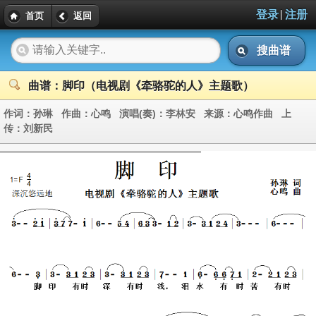
|
登录
注册
首页
返回
搜曲谱
曲谱：脚印（电视剧《牵骆驼的人》主题歌）
作词：
孙琳
作曲：
心鸣
演唱(奏)：
李林安
来源：
心鸣作曲
上
传：
刘新民