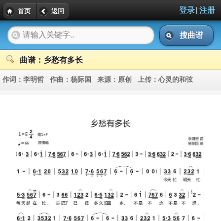
|
登录
注册
首页
返回
搜曲谱
曲谱：乡愁有多长
作词：
李明哲
作曲：
杨际国
来源：
原创
上传：
心灵的和弦