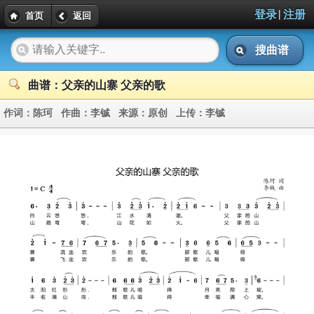
|
登录
注册
首页
返回
搜曲谱
曲谱：父亲的山寨 父亲的歌
作词：
陈珂
作曲：
李铖
来源：
原创
上传：
李铖