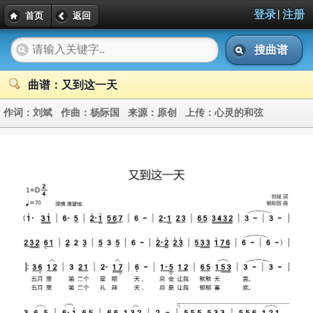
|
登录
注册
首页
返回
搜曲谱
曲谱：又到这一天
作词：
刘斌
作曲：
杨际国
来源：
原创
上传：
心灵的和弦