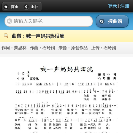
|
登录
注册
首页
返回
搜曲谱
曲谱：喊一声妈妈热泪流
作词：
萧思林
作曲：
石玲娟
来源：
原创作品
上传：
石玲娟