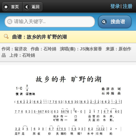
|
登录
注册
首页
返回
搜曲谱
曲谱：故乡的井 旷野的湖
作词：
翁济农
作曲：
石玲娟
演唱(奏)：
JS掬水留香
来源：
原创作
品
上传：
石玲娟