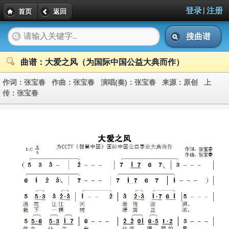
|
登录
注册
首页
返回
搜曲谱
曲谱：大爱之风（为国际中国公益大典而作）
作词：
张宝春
作曲：
张宝春
演唱(奏)：
张宝春
来源：
原创
上
传：
张宝春