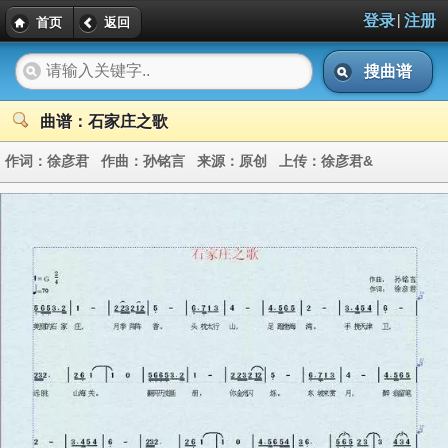
|
登录
注册
首页
返回
搜曲谱
曲谱：石家庄之歌
作词：
徐彦君
作曲：
孙铭言
来源：
原创
上传：
徐彦君&