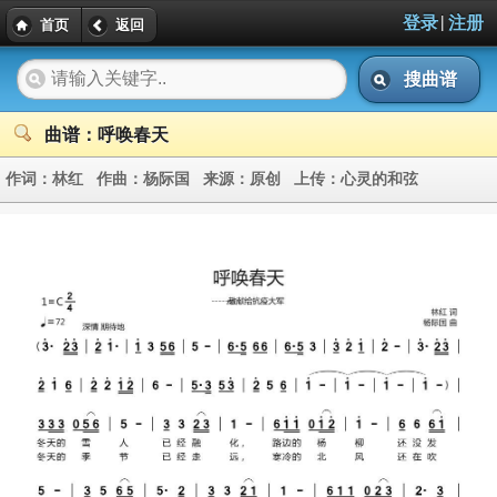
|
登录
注册
首页
返回
搜曲谱
曲谱：呼唤春天
作词：
林红
作曲：
杨际国
来源：
原创
上传：
心灵的和弦