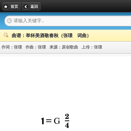
首页
返回
曲谱：举杯美酒敬春秋（张璟 词曲）
作词：
张璟
作曲：
张璟
来源：
原创歌曲
上传：
张璟