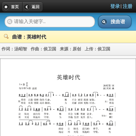
|
登录
注册
首页
返回
搜曲谱
曲谱：英雄时代
作词：
汤昭智
作曲：
侯卫国
来源：
原创
上传：
侯卫国