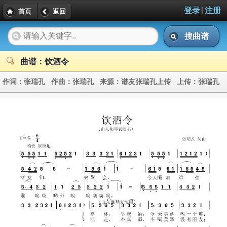
|
登录
注册
首页
返回
搜曲谱
曲谱：饮酒令
作词：
张瑞孔
作曲：
张瑞孔
来源：
谱友张瑞孔上传
上传：
张瑞孔