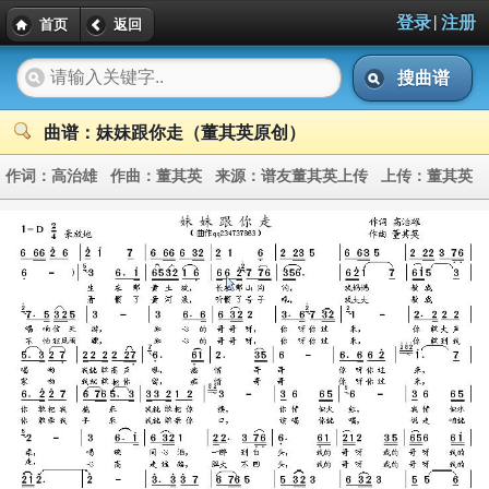
|
登录
注册
首页
返回
搜曲谱
曲谱：妹妹跟你走（董其英原创）
作词：
高治雄
作曲：
董其英
来源：
谱友董其英上传
上传：
董其英