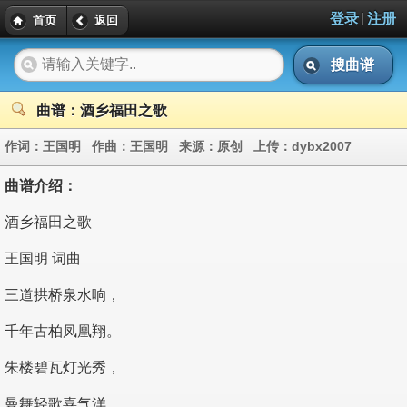
|
登录
注册
首页
返回
搜曲谱
曲谱：酒乡福田之歌
作词：
王国明
作曲：
王国明
来源：
原创
上传：
dybx2007
曲谱介绍：
酒乡福田之歌
王国明 词曲
三道拱桥泉水响，
千年古柏凤凰翔。
朱楼碧瓦灯光秀，
曼舞轻歌喜气洋。