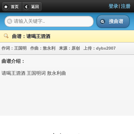
|
登录
注册
首页
返回
搜曲谱
曲谱：请喝王泗酒
作词：
王国明
作曲：
敖永利
来源：
原创
上传：
dybx2007
曲谱介绍：
请喝王泗酒 王国明词 敖永利曲