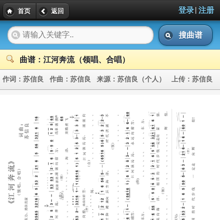
|
登录
注册
首页
返回
搜曲谱
曲谱：江河奔流（领唱、合唱）
作词：
苏信良
作曲：
苏信良
来源：
苏信良（个人）
上传：
苏信良