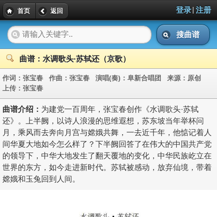
|
登录
注册
首页
返回
搜曲谱
曲谱：水调歌头·苏轼还（京歌）
作词：
张宝春
作曲：
张宝春
演唱(奏)：
阜新合唱团
来源：
原创
上传：
张宝春
曲谱介绍：
为建党一百周年，张宝春创作《水调歌头·苏轼
还》。上半阙，以诗人浪漫的思维遐想，苏东坡当年举杯问
月，乘风而去奔向月宫与嫦娥共舞，一去近千年，他惦记着人
间华夏大地如今怎么样了？下半阙回答了在伟大的中国共产党
的领导下，中华大地发生了翻天覆地的变化，中华民族屹立在
世界的东方，如今走进新时代。苏轼被感动，放弃仙境，带着
嫦娥和玉兔回到人间。